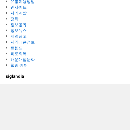
유흥이용방법
인사이트
자기계발
전략
정보공유
정보뉴스
지역광고
지역레슨정보
트렌드
피로회복
해운대밤문화
힐링·케어
siglandia