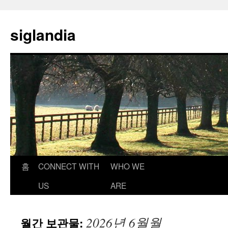
컨
텐
siglandia
츠
로
건
너
뛰
기
홈
CONNECT WITH
WHO WE
US
ARE
2026년 6월월
월간 보관물: