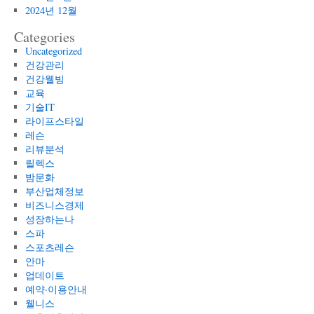
2024년 12월
Categories
Uncategorized
건강관리
건강웰빙
교육
기술IT
라이프스타일
레슨
리뷰분석
릴렉스
밤문화
부산업체정보
비즈니스경제
성장하는나
스파
스포츠레슨
안마
업데이트
예약·이용안내
웰니스