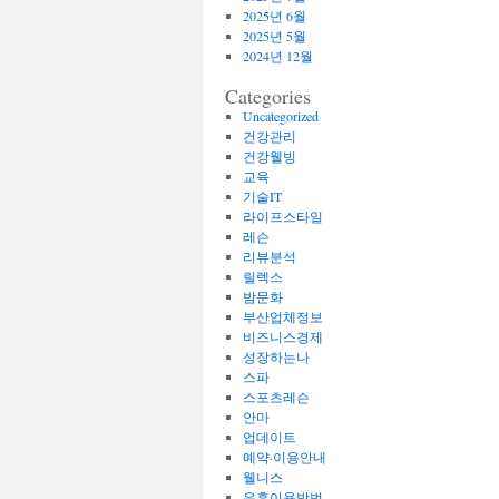
2025년 6월
2025년 5월
2024년 12월
Categories
Uncategorized
건강관리
건강웰빙
교육
기술IT
라이프스타일
레슨
리뷰분석
릴렉스
밤문화
부산업체정보
비즈니스경제
성장하는나
스파
스포츠레슨
안마
업데이트
예약·이용안내
웰니스
유흥이용방법