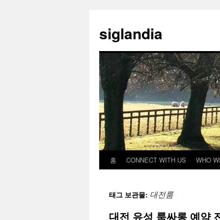
컨
텐
siglandia
츠
로
건
너
뛰
기
홈
CONNECT WITH US
WHO W
대전룸
태그 보관물:
대전 유성 룸싸롱 예약 