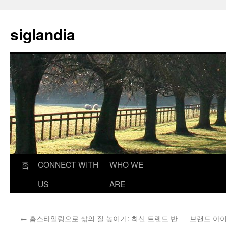
컨
텐
siglandia
츠
로
건
너
뛰
기
홈
CONNECT WITH
WHO WE
US
ARE
←
홈스타일링으로 삶의 질 높이기: 최신 트렌드 반
브랜드 아이