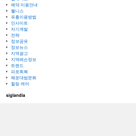
예약·이용안내
웰니스
유흥이용방법
인사이트
자기계발
전략
정보공유
정보뉴스
지역광고
지역레슨정보
트렌드
피로회복
해운대밤문화
힐링·케어
siglandia