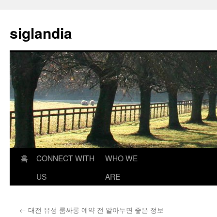
컨
텐
siglandia
츠
로
건
너
뛰
기
홈
CONNECT WITH
WHO WE
US
ARE
←
대전 유성 룸싸롱 예약 전 알아두면 좋은 정보